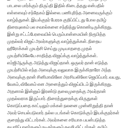
பாடலை பார்க்கும் திருப்தி இதில் கிடைத்தது என்பதில்
எள்ளளவும் சந்தேகம் இல்லை. பணிபுரிந்த அனைவருக்கும்
வாழ்த்துகள். இயக்குநர் பேரரசு குறிப்பிட்டது போல தமிழ்
திரையுலகம் பல சவால்களை சந்தித்து கொண்டிருக்கிறது.
இன்று சட்டப்பேரவையில் பெரும்பான்மையின் நிரூபித்த
முதல்வர் விஜய் அவர்களுக்கு வாழ்த்துக்கள். நிறைய
ஹீரோக்கள் முயற்சி செய்து முடியாததை முதல்
முயற்சியிலேயே சாதித்த விஜய்க்கு வாழ்த்துக்கள்.
எம்ஜிஆருக்கு அடுத்து விஜய்தான். ஒருவர் தான் எடுத்த
முயற்சியில் எந்த அளவுக்கு வலுவாக இருக்கிறாரோ அந்த
அளவுக்கு தான் சினிமாவிலோ அரசியலிலோ ஜெயிப்பார். வயது,
வேகம், விவேகம் என அனைத்தும் விஜய்யிடம் இருக்கிறது.
அதனால் இன்னும் இரண்டு தலைமுறைக்கு அவர்தான்
முதல்வராக இருப்பார். திரைத்துறைக்கு விருதுகள்
கொடுப்பதை காட்டிலும் மக்கள் நலனை முன்னிறுத்தி தான்
அவர் செயல்படுவார். நல்ல படங்கள் கொடுக்கும் இயக்குநர்கள்
குறைந்து விட்டார்கள். அவர்களை சரியாக பயன்படுத்த
தயாரிப்பாளர்களும் நடிகர்களும் தவறி விட்டார்கள். தமிழ்