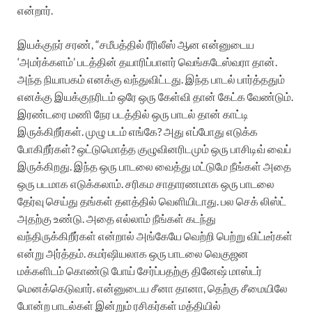
என்றார்.
இயக்குநர் சரண், “சமீபத்தில் ரீரிலீஸ் ஆன என்னுடைய
‘அமர்க்களம்’ படத்தின் தயாரிப்பாளர் வெங்கடேஸ்வரா தான்.
அந்த நியாபகம் எனக்கு வந்துவிட்டது. இந்த பாடல் பார்த்ததும்
எனக்கு இயக்குநரிடம் ஒரே ஒரு கேள்வி தான் கேட்க வேண்டும்.
இரண்டரை மணி நேர படத்தில் ஒரு பாடல் தான் காட்டி
இருக்கிறீர்கள். முழு படம் எங்கே? அது எப்போது எடுக்க
போகிறீர்கள்? ஒட்டுமொத்த குழுவினரிடமும் ஒரு பாசிடிவ் வைப்
இருக்கிறது. இந்த ஒரு பாடலை வைத்து மட்டுமே நீங்கள் அதை
ஒரு படமாக எடுக்கலாம். சரிகம சாதாரணமாக ஒரு பாடலை
தேர்வு செய்து தங்கள் தளத்தில் வெளியிடாது. பல செக் லிஸ்ட்
அதற்கு உண்டு. அதை எல்லாம் நீங்கள் கடந்து
வந்திருக்கிறீர்கள் என்றால் அங்கேயே வெற்றி பெற்று விட்டீர்கள்
என்று அர்த்தம். கமர்ஷியலாக ஒரு பாடலை வெகுஜன
மக்களிடம் கொண்டு போய் சேர்ப்பதற்கு தினேஷ் மாஸ்டர்
மெனக்கெடுவார். என்னுடைய சீனா தானா, தெற்கு சீமையிலே
போன்ற பாடல்கள் இன்றும் ரசிகர்கள் மத்தியில்