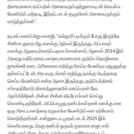
திரையுலகை காப்பதில் அனைவரும் ஒற்றுமையுடன் செயல்பட
வேண்டும். மற்றபடி, இந்தப் பாடல் குழுவினர் அனைவருக்கும்
வாழ்த்துக்கள்”.
நடிகர் பலராம் ஜெ பாலாஜி, “கல்லூரி படிக்கும் போது இருந்தே
சினிமா துறை மீது எனக்கு ஆர்வம் இருந்தது. அப்பாவும்
எனக்கு ஆதரவு கொடுப்பதாக சொன்னார். ஆனால் 2014 இல்
அவரது எதிர்பாராத மறைவு காரணமாக குடும்ப தொழிலான
ஜுவல்லரி கடை பிசினஸை எடுத்து செய்ய வேண்டிய சூழலுக்கு
தள்ளப்பட்டேன். சில வருடங்கள் கழித்து நமக்கு பிடித்ததை
செய்ய வேண்டும் என்ற ஆசை இருந்தது. குடும்பத்தினர்
சம்மதத்தோடு திரைத்துறையில் வாய்ப்புகள் தேட
ஆரம்பித்தேன். சின்ன சின்ன வீடியோக்கள் செய்து
கொண்டிருந்தேன். அப்பொழுது நண்பர்கள்தான் உனக்கு என
ஒரு அடையாளத்தை உருவாக்க வேண்டும் என உத்வேகம்
கொடுத்தார்கள். என்னுடைய முதல் பாடல் 2025 இல்
வெளியானது. பிறகு நண்பர் ஒருவர் மூலமாக ராஜா சார்
அறிமுகம் கிடைத்தது. எடுத்ததுமே ஹீரோவாக படம்