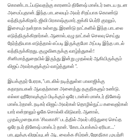
கொண்டாடப்படுவதற்கு காரணம் தினேஷ் மாஸ்டர் உடைய நடன
அமைப்புதான். இந்த பாடலையும் அவர் சிறப்பாக கொண்டு
வந்திருக்கிறார். ஜிவி பிரகாஷ்குமார், ஐக்கி பெர்ரி குரலும்,
இசையும் நன்றாக உள்ளது. இரண்டு நாட்களில் இந்த பாடலை
எடுத்திருக்கிறார்கள். ஆனால், ஏழு நாட்கள் செலவு செய்து
நேர்த்தியாக எடுத்தால் எப்படி இருக்குமோ அப்படி இந்த பாடல்
வந்திருக்கிறது. குழுவினருக்கு வாழ்த்துகள்!
சினிமாத்துறையில் இருந்து இன்று முதல்வர் ஆகியிருக்கும்
விஜய் அவர்களுக்கும் வாழ்த்துகள் “.
இயக்குநர் பேரரசு, “பாடலில் நடித்துள்ள பாலாஜிக்கு
கதாநாயகன் ஆவதற்கான அனைத்து தகுதிகளும் உண்டு.
எல்லா ஹீரோவுக்கும் பிடிக்கும் ஒரே டான்ஸ் மாஸ்டர் தினேஷ்
மாஸ்டர்தான். நடிகர் விஜய் அவர்கள் தொழில்நுட்ப கலைஞர்கள்
யார் என்றாலும் ஓகே சொல்லி விடுவார். ஆனால்,
முதல்முறையாக ‘சிவகாசி’ படத்தில் அவர் பரிந்துரை செய்த
ஒரே நபர் தினேஷ் மாஸ்டர் தான். ‘கோடம்பாக்கம் ஏரியா…’
பாடலுக்கு விஜய்யுடன் ஆட வைக்க சிம்ரன், ஜோதிகா முயற்சி