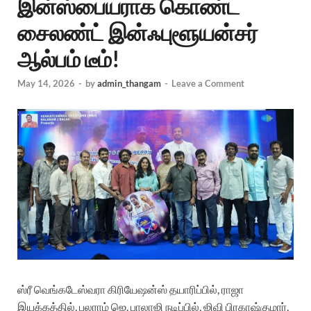
இன்ஸ்பையராக கொண்ட
சைலண்ட் இன்ஃபுளூயன்சர்
ஆல்பம் டீம்!
May 14, 2026
-
by
admin_thangam
-
Leave a Comment
ஸ்ரீ வெங்கடேஸ்வரா கிரியேஷன்ஸ் தயாரிப்பில், ராஜா
இயக்கத்தில், பலராம் ஜெ. பாலாஜி நடிப்பில், ஜிவி பிரகாஷ்குமார்,