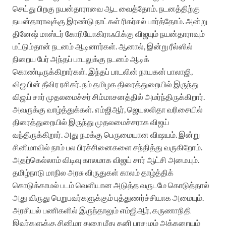
செய்து பிறகு நயன்தாராவை ஆட வைத்தோம். நடனத்திற்கு
நயன்தாராவுக்கு இரண்டு நாட்கள் ரிகர்சல் பார்த்தோம். அன்று
தினேஷ் மாஸ்டர் கோரியோகிராஃபிக்கு விஜயும் நயன்தாராவும்
மட்டும்தான் நடனம் ஆடினார்கள். ஆனால், இன்று ரீல்ஸில்
நிறைய பேர் அந்தப் பாடலுக்கு நடனம் ஆடிக்
கொண்டிருக்கிறார்கள். இந்தப் பாடலின் நாயகன் பாலாஜி,
விஜயின் தீவிர ரசிகர். நம் தமிழக திரைத்துறையில் இருந்து
விஜய் சார் முதலமைச்சர் சிம்மாசனத்தில் அமர்ந்திருக்கிறார்.
அவருக்கு வாழ்த்துக்கள். எம்ஜிஆர், ஜெயலலிதா வரிசையில்
திரைத்துறையில் இருந்து முதலமைச்சராக விஜய்
வந்திருக்கிறார். அது நமக்கு பெருமையான விஷயம். இன்று
சினிமாவில் நாம் பல பிரச்சினைகளை சந்தித்து வருகிறோம்.
அதற்கெல்லாம் விடிவு காலமாக விஜய் சார் ஆட்சி அமையும்.
தமிழ்நாடு மாநில அரசு விருதுகள் காலம் தாழ்த்திக்
கொடுக்காமல் படம் வெளியான அடுத்த வருடமே கொடுத்தால்
அது விருது பெறுபவர்களுக்கும் புத்துணர்ச்சியாக அமையும்.
அரசியல் பணிகளில் இருந்தாலும் எம்ஜிஆர், கருணாநிதி
இவர்களுக்கு சினிமா துறை மீது தனி பாசமும் அக்கறையும்