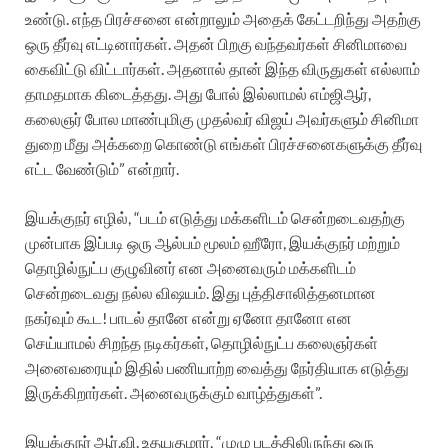
உண்டு. எந்த பிரச்சனை என்றாலும் அதைக் கேட்டறிந்து அதற்கு
ஒரு தீர்வு எட்டினார்கள். அதன் பிறகு வந்தவர்கள் சினிமாவை
கைவிட்டு விட்டார்கள். அதனால் தான் இந்த விருதுகள் எல்லாம்
தாமதமாக கிடைத்தது. அது போல் இல்லாமல் எம்ஜிஆர்,
கலைஞர் போல மாண்புமிகு முதல்வர் விஜய் அவர்களும் சினிமா
துறை மீது அக்கறை கொண்டு எங்கள் பிரச்சனைகளுக்கு தீர்வு
எட்ட வேண்டும்” என்றார்.
இயக்குநர் எழில், “படம் எடுத்து மக்களிடம் சென்றடைவதற்கு
முன்பாக இப்படி ஒரு ஆல்பம் மூலம் ஹீரோ, இயக்குநர் மற்றும்
தொழில்நுட்ப குழுவினர் என அனைவரும் மக்களிடம்
சென்றடைவது நல்ல விஷயம். இது புத்திசாலித்தனமான
நகர்வும் கூட! பாடல் தானே என்று ஏனோ தானோ என
செய்யாமல் சிறந்த நடிகர்கள், தொழில்நுட்ப கலைஞர்கள்
அனைவரையும் இதில் பணியாற்ற வைத்து நேர்தியாக எடுத்து
இருக்கிறார்கள். அனைவருக்கும் வாழ்த்துகள்”.
இயக்குநர் ஆர்.வி. உதயகுமார், “முழு படத்திலிருந்து ஒரு