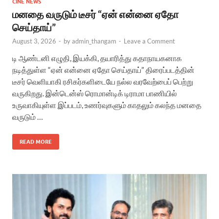
CINE NEWS
மனதை வருடும் டீசர் “ஏன் என்னை ஏதோ
செய்தாய்”
August 3, 2026
-
by
admin_thangam
-
Leave a Comment
டி ஆண்டனி எழுதி, இயக்கி, தயாரித்து கதாநாயகனாக
நடித்துள்ள “ஏன் என்னை ஏதோ செய்தாய்” திரைப்படத்தின்
டீசர் வெளியாகி ரசிகர்களிடையே நல்ல வரவேற்பைப் பெற்று
வருகிறது. இன்டென்ஸ் ரொமான்டிக் டிராமா பாணியில்
உருவாகியுள்ள இப்படம், உணர்வுகளும் காதலும் கலந்த மனதை
வருடும் …
READ MORE