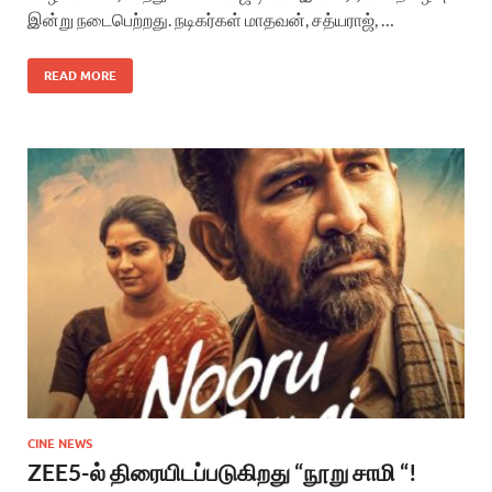
இன்று நடைபெற்றது. நடிகர்கள் மாதவன், சத்யராஜ், …
READ MORE
CINE NEWS
ZEE5-ல் திரையிடப்படுகிறது “நூறு சாமி “!