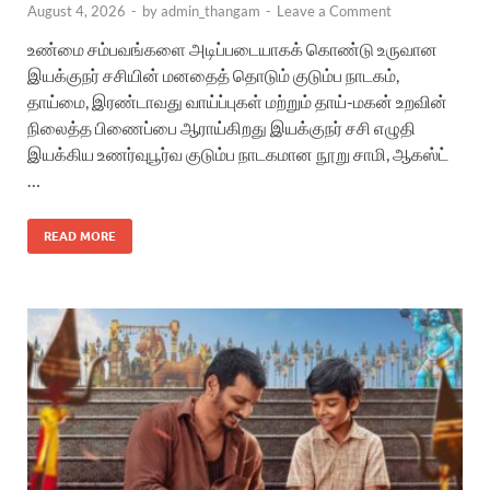
August 4, 2026
-
by
admin_thangam
-
Leave a Comment
உண்மை சம்பவங்களை அடிப்படையாகக் கொண்டு உருவான
இயக்குநர் சசியின் மனதைத் தொடும் குடும்ப நாடகம்,
தாய்மை, இரண்டாவது வாய்ப்புகள் மற்றும் தாய்-மகன் உறவின்
நிலைத்த பிணைப்பை ஆராய்கிறது இயக்குநர் சசி எழுதி
இயக்கிய உணர்வுபூர்வ குடும்ப நாடகமான நூறு சாமி, ஆகஸ்ட்
…
READ MORE