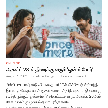
CINE NEWS
ஆகஸ்ட் 28-ல் திரைக்கு வரும் ‘ஒன்ஸ் மோர்’
August 6, 2026
-
by
admin_thangam
-
Leave a Comment
மில்லியன் டாலர் ஸ்டுடியோஸ் தயாரிப்பில் விக்னேஷ் ஸ்ரீகாந்த்
இயக்கத்தில், நடிகர் அர்ஜுன் தாஸ் – அதிதி ஷங்கர் இணைந்து
நடித்திருக்கும் ‘ஒன்ஸ்மோர்’ திரைப்படம், வரும் ஆகஸ்ட் 28 ஆம்
தேதி உலகம் முழுவதும் திரையரங்குகளில்
வெளியாகவுள்ளதாக படக்குழு அதிகாரப்பூர்வமாக