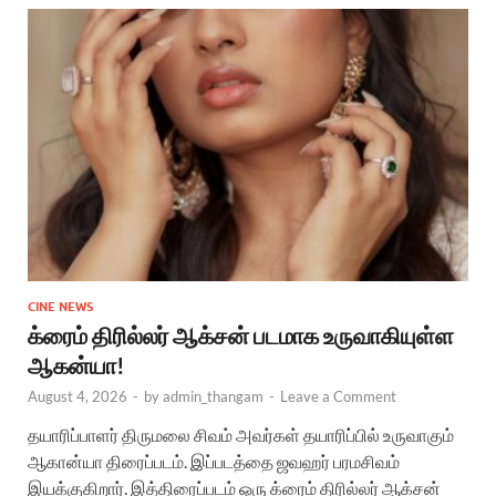
CINE NEWS
க்ரைம் திரில்லர் ஆக்சன் படமாக உருவாகியுள்ள
ஆகன்யா!
August 4, 2026
-
by
admin_thangam
-
Leave a Comment
தயாரிப்பாளர் திருமலை சிவம் அவர்கள் தயாரிப்பில் உருவாகும்
ஆகான்யா திரைப்படம். இப்படத்தை ஜவஹர் பரமசிவம்
இயக்குகிறார். இத்திரைப்படம் ஒரு க்ரைம் திரில்லர் ஆக்சன்