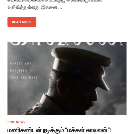
அறிவித்துள்ளது. இதனை …
READ MORE
CINE NEWS
மணிகண்டன் நடிக்கும் “மக்கள் காவலன்”!