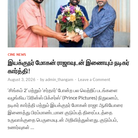
CINE NEWS
இயக்குநர் மோகன் ராஜாவுடன் இணையும் நடிகர்
கார்த்தி!
August 3, 2026
-
by
admin_thangam
-
Leave a Comment
‘சிங்கம் 2’ மற்றும் ‘சர்தார்’ போன்ற பல வெற்றிப் படங்களை
வழங்கிய ‘பிரின்ஸ் பிக்சர்ஸ்’ (Prince Pictures) நிறுவனம்,
நடிகர் கார்த்தி மற்றும் இயக்குநர் மோகன் ராஜா ஆகியோரை
இணைத்து பிரம்மாண்டமான குடும்பத் திரைப்படத்தை
உருவாக்குதை பெருமையுடன் அறிவித்துள்ளது. குடும்பம்,
உணர்வுகள் …