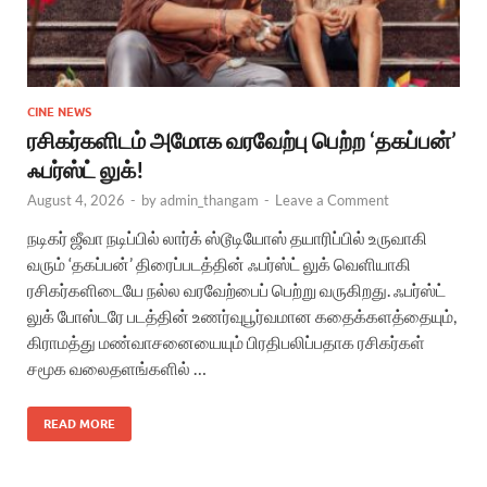
CINE NEWS
ரசிகர்களிடம் அமோக வரவேற்பு பெற்ற ‘தகப்பன்’
ஃபர்ஸ்ட் லுக்!
August 4, 2026
-
by
admin_thangam
-
Leave a Comment
நடிகர் ஜீவா நடிப்பில் லார்க் ஸ்டூடியோஸ் தயாரிப்பில் உருவாகி
வரும் ‘தகப்பன்’ திரைப்படத்தின் ஃபர்ஸ்ட் லுக் வெளியாகி
ரசிகர்களிடையே நல்ல வரவேற்பைப் பெற்று வருகிறது. ஃபர்ஸ்ட்
லுக் போஸ்டரே படத்தின் உணர்வுபூர்வமான கதைக்களத்தையும்,
கிராமத்து மண்வாசனையையும் பிரதிபலிப்பதாக ரசிகர்கள்
சமூக வலைதளங்களில் …
READ MORE