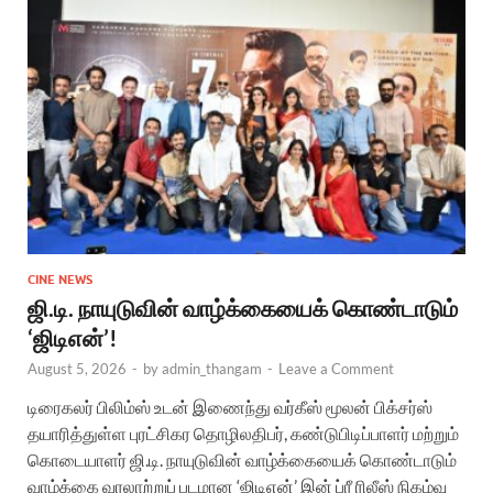
CINE NEWS
ஜி.டி. நாயுடுவின் வாழ்க்கையைக் கொண்டாடும்
‘ஜிடிஎன்’!
August 5, 2026
-
by
admin_thangam
-
Leave a Comment
டிரைகலர் பிலிம்ஸ் உடன் இணைந்து வர்கீஸ் மூலன் பிக்சர்ஸ்
தயாரித்துள்ள புரட்சிகர தொழிலதிபர், கண்டுபிடிப்பாளர் மற்றும்
கொடையாளர் ஜி.டி. நாயுடுவின் வாழ்க்கையைக் கொண்டாடும்
வாழ்க்கை வரலாற்றுப் படமான ‘ஜிடிஎன்’ இன் ப்ரீ ரிலீஸ் நிகழ்வு