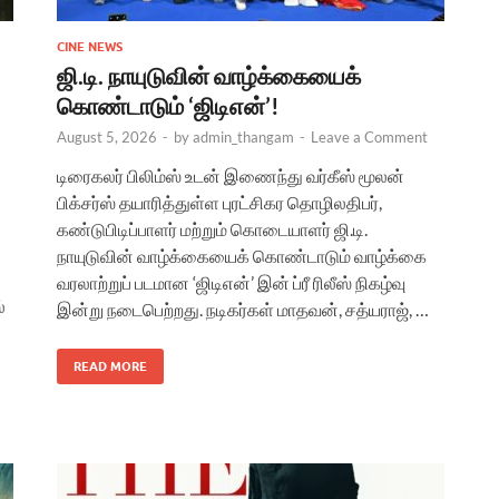
CINE NEWS
ஜி.டி. நாயுடுவின் வாழ்க்கையைக்
கொண்டாடும் ‘ஜிடிஎன்’!
August 5, 2026
-
by
admin_thangam
-
Leave a Comment
டிரைகலர் பிலிம்ஸ் உடன் இணைந்து வர்கீஸ் மூலன்
பிக்சர்ஸ் தயாரித்துள்ள புரட்சிகர தொழிலதிபர்,
கண்டுபிடிப்பாளர் மற்றும் கொடையாளர் ஜி.டி.
நாயுடுவின் வாழ்க்கையைக் கொண்டாடும் வாழ்க்கை
வரலாற்றுப் படமான ‘ஜிடிஎன்’ இன் ப்ரீ ரிலீஸ் நிகழ்வு
்
இன்று நடைபெற்றது. நடிகர்கள் மாதவன், சத்யராஜ், …
READ MORE