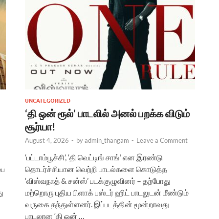
UNCATEGORIZED
‘தி ஒன் ரூல்’ பாடலில் அனல் பறக்க விடும்
சூர்யா!
August 4, 2026
-
by
admin_thangam
-
Leave a Comment
‘பட்டாம்பூச்சி’, ‘தி வெட்டிங் சாங்’ என இரண்டு
்ப
தொடர்ச்சியான வெற்றி பாடல்களை கொடுத்த
‘விஸ்வநாத் & சன்ஸ்’ படக்குழுவினர் – தற்போது
ு
மற்றொரு புதிய பிளாக் பஸ்டர் ஹிட் பாடலுடன் மீண்டும்
வருகை தந்துள்ளனர். இப்படத்தின் மூன்றாவது
பாடலான ‘தி ஒன் …