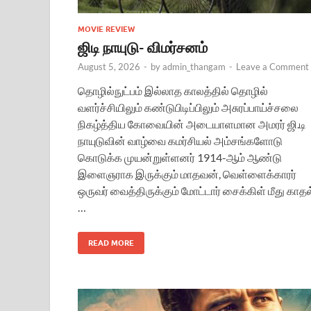
MOVIE REVIEW
ஜிடி நாயுடு- விமர்சனம்
August 5, 2026
-
by
admin_thangam
-
Leave a Comment
தொழில்நுட்பம் இல்லாத காலத்தில் தொழில்
வளர்ச்சியிலும் கண்டுபிடிப்பிலும் அசுரப்பாய்ச்சலை
நிகழ்த்திய கோவையின் அடையாளமான அமரர் ஜி.டி
நாயுடுவின் வாழ்வை கமர்சியல் அம்சங்களோடு
கொடுக்க முயன்றுள்ளனர் 1914-ஆம் ஆண்டு
இளைஞராக இருக்கும் மாதவன், வெள்ளைக்காரர்
ஒருவர் வைத்திருக்கும் மோட்டார் சைக்கிள் மீது காதல
…
READ MORE