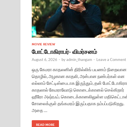
MOVIE REVIEW
போட்டோகிராபர்- விமர்சனம்
August 6, 2026
-
by
admin_thangam
-
Leave a Comment
ஒரு கேமரா காதலனின் திரில்லிங் பயணம் நிறைவான
தொழில், அழகான காதலி, அன்பான நண்பர்கள் என
எல்லாம் சேட்டிஸ்பைடாக இருந்தும், தன் போட்டோகிரா
காதலால் கேமராவோடு கொடைக்கானல் செல்கிறார்
ஹீரோ அஷ்ரஃப். கொடைக்கானலிலுள்ள மதிகெட்டான
சோலைக்குள் தங்கமரம் இருப்பதாக நம்பப்படுகிறது.
அதை …
READ MORE