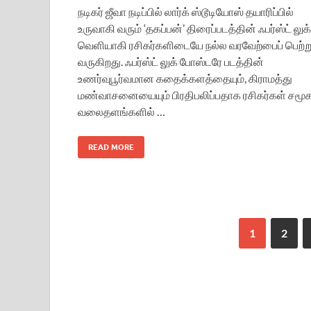
நடிகர் ஜீவா நடிப்பில் லார்க் ஸ்டூடியோஸ் தயாரிப்பில்
உருவாகி வரும் ‘தகப்பன்’ திரைப்படத்தின் ஃபர்ஸ்ட் லுக்
வெளியாகி ரசிகர்களிடையே நல்ல வரவேற்பைப் பெற்ற
வருகிறது. ஃபர்ஸ்ட் லுக் போஸ்டரே படத்தின்
உணர்வுபூர்வமான கதைக்களத்தையும், கிராமத்து
மண்வாசனையையும் பிரதிபலிப்பதாக ரசிகர்கள் சமூ
வலைதளங்களில் …
READ MORE
1
2