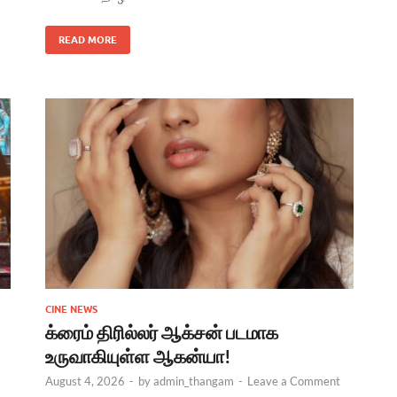
READ MORE
CINE NEWS
க்ரைம் திரில்லர் ஆக்சன் படமாக
உருவாகியுள்ள ஆகன்யா!
August 4, 2026
-
by
admin_thangam
-
Leave a Comment