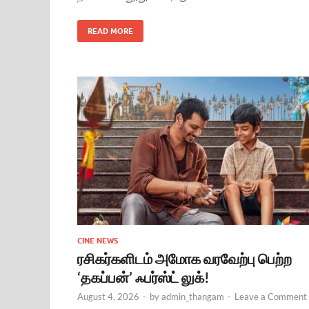
READ MORE
CINE NEWS
ரசிகர்களிடம் அமோக வரவேற்பு பெற்ற
‘தகப்பன்’ ஃபர்ஸ்ட் லுக்!
August 4, 2026
-
by
admin_thangam
-
Leave a Comment