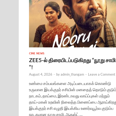
CINE NEWS
ZEE5-ல் திரையிடப்படுகிறது “நூறு சாமி
“!
August 4, 2026
-
by
admin_thangam
-
Leave a Comment
உண்மை சம்பவங்களை அடிப்படையாகக் கொண்டு
உருவான இயக்குநர் சசியின் மனதைத் தொடும் குடும
நாடகம், தாய்மை, இரண்டாவது வாய்ப்புகள் மற்றும்
தாய்-மகன் உறவின் நிலைத்த பிணைப்பை ஆராய்கிறத
இயக்குநர் சசி எழுதி இயக்கிய உணர்வுபூர்வ குடும்ப
நாடகமான நூறு சாமி, ஆகஸ்ட் …