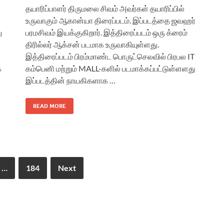
தயாரிப்பாளர் திருமலை சிவம் அவர்கள் தயாரிப்பில்
உருவாகும் ஆகான்யா திரைப்படம். இப்படத்தை ஜவஹர்
ு
பரமசிவம் இயக்குகிறார். இத்திரைப்படம் ஒரு க்ரைம்
திரில்லர் ஆக்சன் படமாக உருவாகியுள்ளது.
இத்திரைப்படம் பிரம்மாண்ட பொருட்செலவில் பிரபல IT
க
கம்பெனி மற்றும் MALL-களில் படமாக்கப்பட்டுள்ளளது
இப்படத்தின் நாயகிகளாக …
READ MORE
…
184
Next