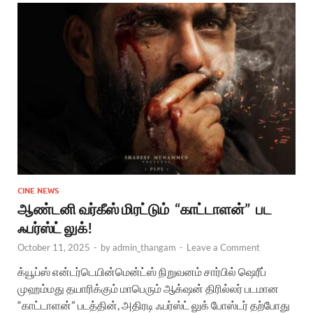
CINE NEWS
ஆண்டனி வர்கீஸ் மிரட்டும் “காட்டாளன்” பட
ஃபர்ஸ்ட் லுக்!
October 11, 2025
-
by
admin_thangam
-
Leave a Comment
க்யூப்ஸ் என்டர்டெயின்மென்ட்ஸ் நிறுவனம் சார்பில் ஷெரீப்
முஹம்மது தயாரிக்கும் மாபெரும் ஆக்‌ஷன் திரில்லர் படமான
“காட்டாளன்” படத்தின், அதிரடி ஃபர்ஸ்ட் லுக் போஸ்டர் தற்போது