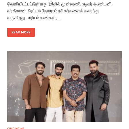
வெளியிடப்பட்டுள்ளது. இதில் முன்னணி நடிகர் ஆண்டனி
வர்கீஸுன் மிரட்டல் தோற்றம் ரசிகர்களைக் கவர்ந்து
வருகிறது. எரியும் கண்கள், …
READ MORE
CINE NEWS