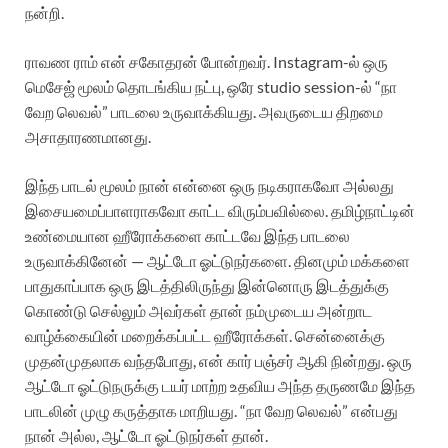
நன்றி.
ராவண ராம் என் சகோதரன் போன்றவர். Instagram-ல் ஒரு
மெசேஜ் மூலம் தொடங்கிய நட்பு, ஒரே studio session-ல் “நா
வேற லெவல்” பாடலை உருவாக்கியது. அவருடைய திறமை
அசாதாரணமானது.
இந்த பாடல் மூலம் நான் என்னை ஒரு நடிகராகவோ அல்லது
இசையமைப்பாளராகவோ காட்ட விரும்பவில்லை. தமிழ்நாட்டின்
உண்மையான ஹீரோக்களை காட்டவே இந்த பாடலை
உருவாக்கினேன் — ஆட்டோ ஓட்டுநர்களை. தினமும் மக்களை
பாதுகாப்பாக ஒரு இடத்திலிருந்து இன்னொரு இடத்துக்கு
கொண்டு செல்லும் அவர்கள் தான் நம்முடைய அன்றாட
வாழ்க்கையின் மறைக்கப்பட்ட ஹீரோக்கள். சென்னைக்கு
முதன்முதலாக வந்தபோது, என் கார் பஞ்சர் ஆகி நின்றது. ஒரு
ஆட்டோ ஓட்டுநருக்கு டயர் மாற்ற உதவிய அந்த தருணமே இந்த
பாடலின் முழு கருத்தாக மாறியது. “நா வேற லெவல்” என்பது
நான் அல்ல, ஆட்டோ ஓட்டுநர்கள் தான்.