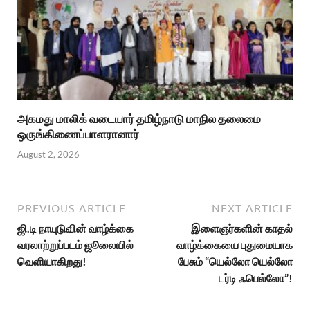
அகமது மாலிக் வடையார் தமிழ்நாடு மாநில தலைமை
ஒருங்கிணைப்பாளரானார்
August 2, 2026
PREVIOUS ARTICLE
NEXT ARTICLE
ஜி.டி நாயுடுவின் வாழ்க்கை
இளைஞர்களின் காதல்
வரலாற்றுப்படம் ஜூலையில்
வாழ்க்கையை புதுமையாக
வெளியாகிறது!
பேசும் “யெல்லோ யெல்லோ
டர்டி ஃபெல்லோ”!