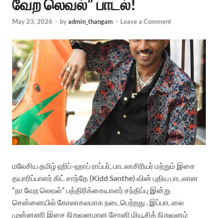
வேற லெவல்” பாடல்!
May 23, 2026
-
by
admin_thangam
-
Leave a Comment
மலேசிய தமிழ் ஹிப்-ஹாப் ராப்பர், பாடலாசிரியர் மற்றும் இசை
தயாரிப்பாளர் கிட் சாந்தே (Kidd Santhe) வின் புதிய பாடலான
“நா வேற லெவல்” பத்திரிக்கையாளர் சந்திப்பு இன்று
சென்னையில் கோலாகலமாக நடைபெற்றது . இப்பாடலை
முன்னணி இசை நிறுவனமான சோனி மியூசிக் நிறுவனம்