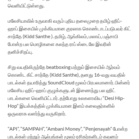
வெளியிட்டுள்ளது.
மலேசியாவில் உருவாகி வரும் புதிய தலைமுறை தமிழ் ஹிப்-
ஹாப் இசையில் முக்கியமான குரலாக கொண்டாடப்படுபவர் கிட்
சாந்தே (Kidd Santhe ). தமிழ், ஆங்கிலம், மலாய், பஞ்சாபி
போன்ற பல மொழிகளை கலந்த ராப் ஸ்டைலே இவரின்
தனிச்சிறப்பு.
சிறு வயதிலிருந்தே beatboxing மற்றும் இசையில் ஆர்வம்
கொண்ட கிட் சாந்தே (Kidd Santhe), தனது 16-வது வயதில்
பாடல்கள் தயாரித்து SoundCloud மூலம் பிரபலமானார். பின்னர்
மலேசிய ஹிப்-ஹாப் குழுக்களுடன் இணைந்து பல ஹிட்
பாடல்களை வெளியிட்டார். தற்போது உலகளாவிய “Desi Hip-
Hop” இயக்கத்தில் முக்கியமான இளம் கலைஞர்களில்
ஒருவராக வளர்ந்து வருகிறார்.
“API”, “SAMPAH”, “Ambani Money”, “Penjenayah” போன்ற
பாடல்கள் மற்றும் ஆல்பங்கள் மூலம் ரசிகர்களிடம் கவனம்