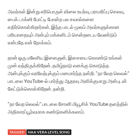
அவர்கள் இன்று எரிபொருள் விலை உயர்வு, பராமரிப்பு செலவு,
பைக் டாக்ஸி போட்டி போன்ற பல சவால்களை
எதிர்கொள்கிறார்கள். இந்த பாடல் மூலம் அவர்களுக்கான
மரியாதையும் அன்பும் மக்களிடம் சென்றடைய வேண்டும்
என்பதே என் நோக்கம்.
நான் ஒரு மலேசிய இளைஞன். இசையை கொண்டு உங்கள்
முன் வந்திருக்கிறேன். தமிழ்நாடு எனக்கு கொடுத்த
அன்புக்கும் வரவேற்புக்கும் மனமார்ந்த நன்றி. “நா வேற லெவல்”
பாடலை YouTube-ல் பார்த்து ஆதரவு அளிக்குமாறு அன்புடன்
கேட்டுக்கொள்கிறேன். நன்றி.
“நா வேற லெவல்” பாடலை சோனி மியூசிக் YouTube தளத்தில்
அதிகாரப்பூர்வமாக கண்டுகளிக்கலாம்.
TAGGED
NAA VERA LEVEL SONG