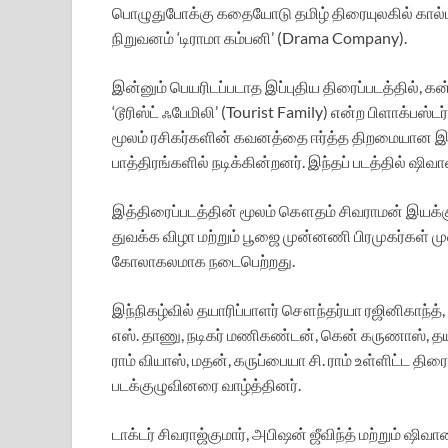
பொழுதுபோக்கு கதையோடு தமிழ் திரையுலகில் கால்ப
நிறுவனம் ‘டிராமா கம்பனி’ (Drama Company).
இன்னும் பெயரிடப்படாத இப்புதிய திரைப்படத்தில், கன்ன
‘டூரிஸ்ட் ஃபேமிலி’ (Tourist Family) என்ற பிளாக்பஸ்ட
மூலம் ரசிகர்களின் கவனத்தை ஈர்த்த திறமையான இள
பாத்திரங்களில் நடிக்கின்றனர். இந்தப் படத்தில் ஷிவ
இத்திரைப்படத்தின் மூலம் கௌதம் சிவராமன்‌ இயக்கு
துவக்க விழா மற்றும் பூஜை முன்னணி பிரமுகர்கள் ம
கோலாகலமாக நடைபெற்றது.
இந்நிகழ்வில் தயாரிப்பாளர் சௌந்தர்யா ரஜினிகாந்த், ம
எஸ். தாணு, நடிகர் மணிகண்டன், கென் கருணாஸ், தயாரிப
ராம் வியாஸ், மதன், கருப்பையா சி. ராம் உள்ளிட்ட 
படக்குழுவினரை வாழ்த்தினர்.
டாக்டர் சிவராஜ்குமார், அபிஷன் ஜீவிந்த் மற்றும் ஷிவான