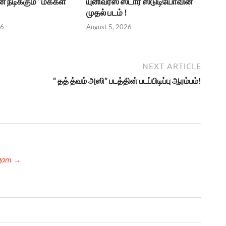
நடிக்கும் “மக்கள்
யுனிவர்ஸ் ஸ்டார் ஸ்டுடியோவின்
முதல் படம் !
26
August 5, 2026
NEXT ARTICLE
“ தத் த்வம் அஸி” படத்தின் படப்பிடிப்பு ஆரம்பம்!
ngam →