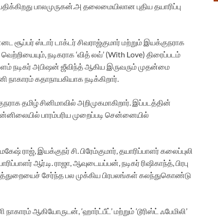
திக்கிறது பாலமுருகன்.அ தலைமையிலான புதிய தயாரிப்பு
ட சூப்பர் ஸ்டார் டாக்டர் சிவராஜ்குமார்‌ மற்றும் இயக்குநராக
ர் வெற்றியையும், நடிகராக ‘வித் லவ்’ (With Love) திரைப்படம்
ம் நடிகர் அபிஷன் ஜீவிந்த் ஆகிய இருவரும் முதன்மை
ானி நாகாரம் கதாநாயகியாக நடிக்கிறார்.
நராக தமிழ் சினிமாவில் அறிமுகமாகிறார். இப்படத்தின்
ுன்னிலையில் பாரம்பரிய முறைப்படி சென்னையில்
கேஷ் ராஜ், இயக்குநர் சி. பிரேம்குமார், தயாரிப்பாளர் கலைப்புலி
்பாளர் ஆர்.டி. ராஜா, ஆவுடையப்பன், நடிகர் ரிஷிகாந்த், பிரபு
திரைத்துறையைச் சேர்ந்த பல முக்கிய பிரபலங்கள் கலந்துகொண்டு
ி நாகாரம் ஆகியோருடன், ‘ஹார்ட்பீட்’ மற்றும் ‘டூரிஸ்ட் ஃபேமிலி’